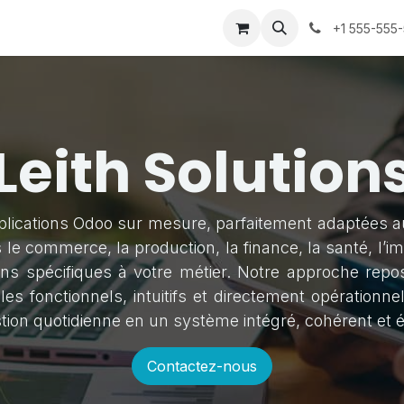
z-nous
Rendez-vous
+1 555-555
Leith Solution
plications Odoo sur mesure, parfaitement adaptées a
 le commerce, la production, la finance, la santé, l’
ions spécifiques à votre métier. Notre approche rep
fonctionnels, intuitifs et directement opérationnels
ion quotidienne en un système intégré, cohérent et év
Contactez-nous