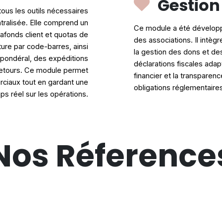
Gestion
tous les outils nécessaires
tralisée. Elle comprend un
Ce module a été dévelop
fonds client et quotas de
des associations. Il intèg
ure par code-barres, ainsi
la gestion des dons et des
 pondéral, des expéditions
déclarations fisc
ales adapt
retours. Ce module permet
financier et la transparen
rciaux tout en gardant une
obligations réglementaire
mps réel sur les opérations.
Nos Réference