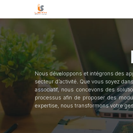
Se rendre au contenu
Accueil
Évènements
Contacte
Nous développons et intégrons des ap
secteur d’activité. Que vous soyez dans
associatif, nous concevons des solut
processus afin de proposer des modules 
expertise, nous transformons votre gest